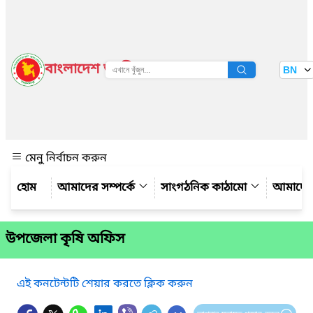
বাংলাদেশ জাতীয় তথ্য বাতায়ন
BN
দেখুন
মেনু নির্বাচন করুন
আমাদের সম্পর্কে
সাংগঠনিক কাঠামো
আমাদের
উপজেলা কৃষি অফিস
এই কনটেন্টটি শেয়ার করতে ক্লিক করুন