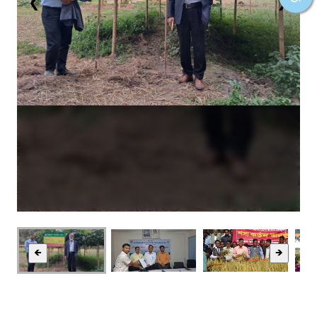
❮
❯
🡸
🡺