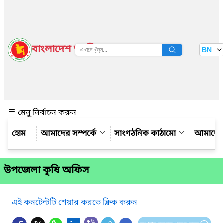
বাংলাদেশ জাতীয় তথ্য বাতায়ন
BN
দেখুন
মেনু নির্বাচন করুন
আমাদের সম্পর্কে
সাংগঠনিক কাঠামো
আমাদের
উপজেলা কৃষি অফিস
এই কনটেন্টটি শেয়ার করতে ক্লিক করুন