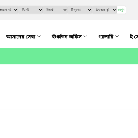
দেখুন
আমাদের সেবা
ঊর্ধ্বতন অফিস
গ্যালারি
ই-স