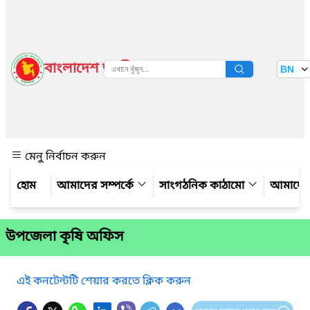
বাংলাদেশ জাতীয় তথ্য বাতায়ন
BN
দেখুন
মেনু নির্বাচন করুন
আমাদের সম্পর্কে
সাংগঠনিক কাঠামো
আমাদের
উপজেলা কৃষি অফিস
এই কনটেন্টটি শেয়ার করতে ক্লিক করুন