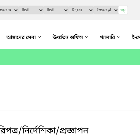
দেখুন
আমাদের সেবা
ঊর্ধ্বতন অফিস
গ্যালারি
ই-স
ত্র/নির্দেশিকা/প্রজ্ঞাপন